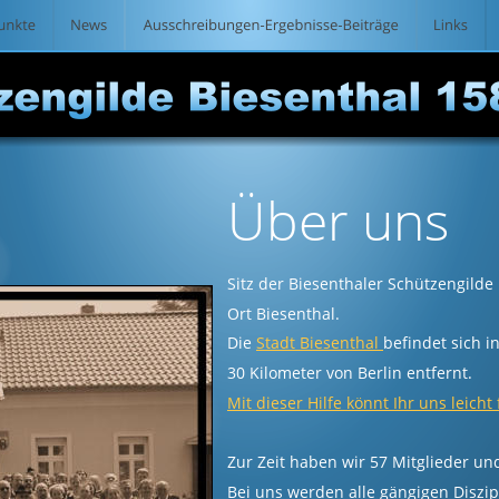
Über uns
Sitz der Biesenthaler Schützengilde 
Ort Biesenthal.
Die 
Stadt Biesenthal 
befindet sich 
30 Kilometer von Berlin entfernt.
Mit dieser Hilfe könnt Ihr uns leicht
Zur Zeit haben wir 57 Mitglieder u
Bei uns werden alle gängigen Diszi